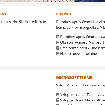
MENE
LICENCE
akih v skrbniškem središču in
Potrditev upravičenosti za ak
licenc po krovni pogodbi z MI
Potrditev upravičenosti za
Obračunavanje v Microsoft
Pretvorimo preizkusno nar
Nakup nove naročnine
MICROSOFT TEAMS
Vklop Microsoft Teams in dru
Vklop Microsoft Teams za v
Vklop gostov v Microsoft T