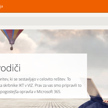
ja
odiči
tev, ki se sestavljajo v celovito rešitev. To
a skrbnike IKT v VIZ. Prav za vas smo pripravili to
jpogostejša opravila v Microsoft 365.