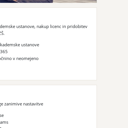
ademske ustanove, nakup licenc in pridobitev
ZŠ.
 akademske ustanove
 365
očnino v neomejeno
ge zanimive nastavitve
se
eams